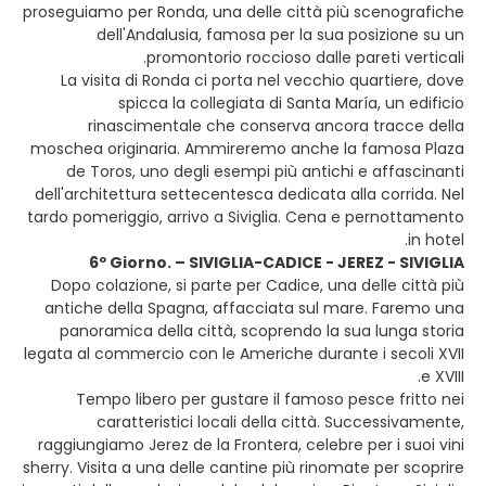
proseguiamo per Ronda, una delle città più scenografiche
dell'Andalusia, famosa per la sua posizione su un
promontorio roccioso dalle pareti verticali.
La visita di Ronda ci porta nel vecchio quartiere, dove
spicca la collegiata di Santa María, un edificio
rinascimentale che conserva ancora tracce della
moschea originaria. Ammireremo anche la famosa Plaza
de Toros, uno degli esempi più antichi e affascinanti
dell'architettura settecentesca dedicata alla corrida. Nel
tardo pomeriggio, arrivo a Siviglia. Cena e pernottamento
in hotel.
6º Giorno. – SIVIGLIA-CADICE - JEREZ - SIVIGLIA
Dopo colazione, si parte per Cadice, una delle città più
antiche della Spagna, affacciata sul mare. Faremo una
panoramica della città, scoprendo la sua lunga storia
legata al commercio con le Americhe durante i secoli XVII
e XVIII.
Tempo libero per gustare il famoso pesce fritto nei
caratteristici locali della città. Successivamente,
raggiungiamo Jerez de la Frontera, celebre per i suoi vini
sherry. Visita a una delle cantine più rinomate per scoprire