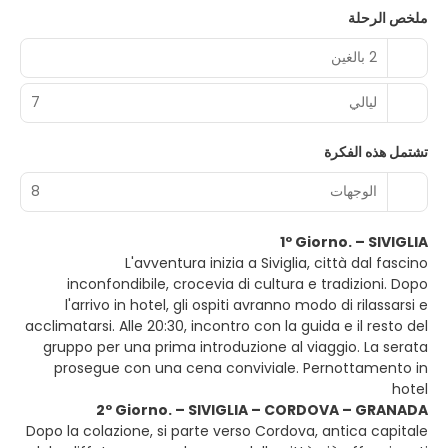
ملخص الرحلة
2 بالغين
ليالي
7
تشتمل هذه الفكرة
الوجهات
8
1º Giorno. – SIVIGLIA
L'avventura inizia a Siviglia, città dal fascino
inconfondibile, crocevia di cultura e tradizioni. Dopo
l'arrivo in hotel, gli ospiti avranno modo di rilassarsi e
acclimatarsi. Alle 20:30, incontro con la guida e il resto del
gruppo per una prima introduzione al viaggio. La serata
prosegue con una cena conviviale. Pernottamento in
hotel
2º Giorno. – SIVIGLIA – CORDOVA – GRANADA
Dopo la colazione, si parte verso Cordova, antica capitale