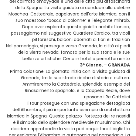
del califfato omayyade e una delle città più affascinanti
della Spagna. La visita guidata ci conduce alla celebre
Moschea-Cattedrale, capolavoro dell'arte islamica, con il
suo maestoso “bosco di colonne” e l'elegante mihrab.
Dopo aver esplorato questo gioiello architettonico,
passeggiamo nel suggestivo Quartiere Ebraico, tra vicoli
pittoreschi, balconi adornati di fiori ei tradizion
Nel pomeriggio, si prosegue verso Granada, la città ai piedi
della Sierra Nevada, famosa per la sua storia e le sue
bellezze artistiche. Cena in hotel e pernottamento
3º Giorno. – GRANADA
Prima colazione. La giornata inizia con la visita guidata di
Granada, tra le sue strade ricche di storia e cultura.
Ammireremo la Cattedrale, splendido esempio del
Rinascimento spagnolo, e la Cappella Reale, dove
riposano i Re Cattolici.
Il tour prosegue con una spiegazione dettagliata
dell'Alhambra, il più importante esempio di architettura
islamica in Spagna. Questo palazzo-fortezza dei re nasridi
è il simbolo dello splendore medievale musulmano. Chi
desidera approfondire la visita può acquistare il biglietto
per esplorare l'Alhambra in autonomia nel pomeriggio. La