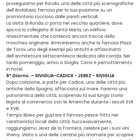
proseguiamo per Ronda, una delle città più scenografiche
dell'Andalusia, famosa per la sua posizione su un
promontorio roccioso dalle pareti verticali.
La visita di Ronda ci porta nel vecchio quartiere, dove
spicca la collegiata di Santa María, un edificio
rinascimentale che conserva ancora tracce della
moschea originaria. Ammireremo anche la famosa Plaza
de Toros, uno degli esempi più antichi e affascinanti
dell'architettura settecentesca dedicata alla corrida. Nel
tardo pomeriggio, arrivo a Siviglia. Cena e pernottamento
in hotel.
6º Giorno. – SIVIGLIA-CADICE - JEREZ - SIVIGLIA
Dopo colazione, si parte per Cadice, una delle città più
antiche della Spagna, affacciata sul mare. Faremo una
panoramica della città, scoprendo la sua lunga storia
legata al commercio con le Americhe durante i secoli XVII
e XVIII.
Tempo libero per gustare il famoso pesce fritto nei
caratteristici locali della città. Successivamente,
raggiungiamo Jerez de la Frontera, celebre per i suoi vini
sherry. Visita a una delle cantine più rinomate per scoprire