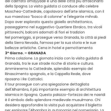
del califfato omayyade e una delle città più affascinanti
della Spagna. La visita guidata ci conduce alla celebre
Moschea-Cattedrale, capolavoro dell'arte islamica, con il
suo maestoso “bosco di colonne” e l'elegante mihrab.
Dopo aver esplorato questo gioiello architettonico,
passeggiamo nel suggestivo Quartiere Ebraico, tra vicoli
pittoreschi, balconi adornati di fiori ei tradizion
Nel pomeriggio, si prosegue verso Granada, la città ai piedi
della Sierra Nevada, famosa per la sua storia e le sue
bellezze artistiche. Cena in hotel e pernottamento
3º Giorno. – GRANADA
Prima colazione. La giornata inizia con la visita guidata di
Granada, tra le sue strade ricche di storia e cultura.
Ammireremo la Cattedrale, splendido esempio del
Rinascimento spagnolo, e la Cappella Reale, dove
riposano i Re Cattolici.
Il tour prosegue con una spiegazione dettagliata
dell'Alhambra, il più importante esempio di architettura
islamica in Spagna. Questo palazzo-fortezza dei re nasridi
è il simbolo dello splendore medievale musulmano. Chi
desidera approfondire la visita può acquistare il biglietto
per esplorare l'Alhambra in autonomia nel pomeriggio. La