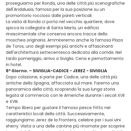
proseguiamo per Ronda, una delle città più scenografiche
dell'Andalusia, famosa per la sua posizione su un
promontorio roccioso dalle pareti verticali.
La visita di Ronda ci porta nel vecchio quartiere, dove
spicca la collegiata di Santa María, un edificio
rinascimentale che conserva ancora tracce della
moschea originaria. Ammireremo anche la famosa Plaza
de Toros, uno degli esempi più antichi e affascinanti
dell'architettura settecentesca dedicata alla corrida. Nel
tardo pomeriggio, arrivo a Siviglia. Cena e pernottamento
in hotel.
6º Giorno. – SIVIGLIA-CADICE - JEREZ - SIVIGLIA
Dopo colazione, si parte per Cadice, una delle città più
antiche della Spagna, affacciata sul mare. Faremo una
panoramica della città, scoprendo la sua lunga storia
legata al commercio con le Americhe durante i secoli XVII
e XVIII.
Tempo libero per gustare il famoso pesce fritto nei
caratteristici locali della città. Successivamente,
raggiungiamo Jerez de la Frontera, celebre per i suoi vini
sherry. Visita a una delle cantine più rinomate per scoprire