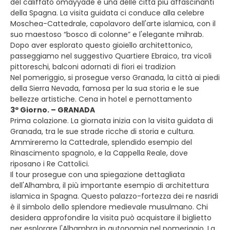
del califfato omayyade e una delle città più affascinanti
della Spagna. La visita guidata ci conduce alla celebre
Moschea-Cattedrale, capolavoro dell'arte islamica, con il
suo maestoso “bosco di colonne” e l'elegante mihrab.
Dopo aver esplorato questo gioiello architettonico,
passeggiamo nel suggestivo Quartiere Ebraico, tra vicoli
pittoreschi, balconi adornati di fiori ei tradizion
Nel pomeriggio, si prosegue verso Granada, la città ai piedi
della Sierra Nevada, famosa per la sua storia e le sue
bellezze artistiche. Cena in hotel e pernottamento
3º Giorno. – GRANADA
Prima colazione. La giornata inizia con la visita guidata di
Granada, tra le sue strade ricche di storia e cultura.
Ammireremo la Cattedrale, splendido esempio del
Rinascimento spagnolo, e la Cappella Reale, dove
riposano i Re Cattolici.
Il tour prosegue con una spiegazione dettagliata
dell'Alhambra, il più importante esempio di architettura
islamica in Spagna. Questo palazzo-fortezza dei re nasridi
è il simbolo dello splendore medievale musulmano. Chi
desidera approfondire la visita può acquistare il biglietto
per esplorare l'Alhambra in autonomia nel pomeriggio. La