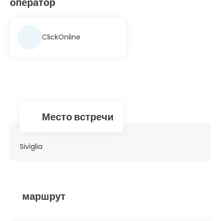
оператор
ClickOnline
Место встречи
Siviglia
маршрут