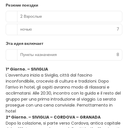
Резюме поездки
2 Взрослые
ночью
7
Эта идея включает
Пункты назначения
8
1º Giorno. – SIVIGLIA
L'avventura inizia a Siviglia, città dal fascino
inconfondibile, crocevia di cultura e tradizioni. Dopo
l'arrivo in hotel, gli ospiti avranno modo di rilassarsi e
acclimatarsi. Alle 20:30, incontro con la guida e il resto del
gruppo per una prima introduzione al viaggio. La serata
prosegue con una cena conviviale. Pernottamento in
hotel
2º Giorno. – SIVIGLIA – CORDOVA – GRANADA
Dopo la colazione, si parte verso Cordova, antica capitale