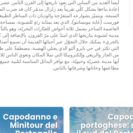
أيضاً العديد من المباني التي يعود تاريخها إلى القرن الثامن ع
السبعة، ويتميّز بشوارعه المتعرّجة والوديان ذات المناظر الطبيعي
العاصمة الساحر يشمل ثلاثة أحواض للعبّارات البحريّة، وهو بالتأك
مدينة لشبونة بتاريخها الذي امتدّ على مرّ القرون، بالإضافة إلى
بالجريء. يمكنك خلال التجوّل عبر أحيائها القديمة أن تسمع أصد
التي تكثر في حي بايرو ألتو الذي يعتلي الهضبة، مصطفةّ على 
من الجاز والريغي وإلكترونيكا التي تملأ المكان وتغوي الناس ل
أنها مدينة عصريّة وحيويّة، مع توافر البدائل المناسبة لتلبية ج
مطاعمها وحاناتها وشرفاتها بالناس.
Capodanno e
Capo
Minitour del
portoghese: 