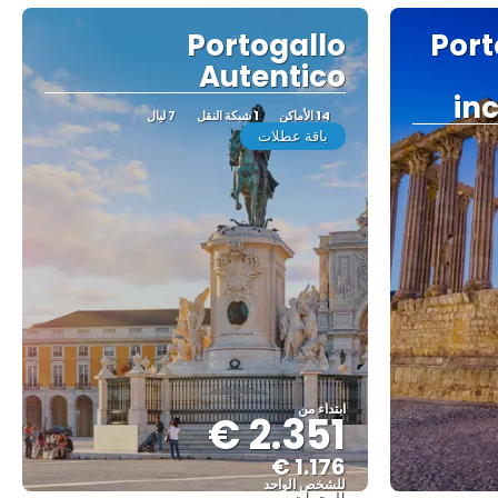
Portogallo
Port
Autentico
inc
14 الأماكن
1 شبكة النقل
7 ليال
باقة عطلات
ابتداء من
2.351 €
1.176 €
للشخص الواحد
الوجهات