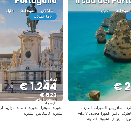
Portogallo
il sud del Por
1 شبكة النقل
7 ليال
6 الأماكن
1 شبكة النقل
4 ليال
باقة عطلات
ابتداء من
1.244 €
2
622 €
للشخص الواحد
الوجهات
شاهد
شاهد
غارف · ساغريس · البحيرات · الغارف ·
لشبونة · سينترا · لشبونة · فاطمة · نازاريه · أ
سيلفيس · الغارف · الغارف · تافيرا · ايفورا · Vila Viciosa ·
لشبونة · كاسكايس · لشبونة
فورا · سيتوبال · لشبونة · لشبونة