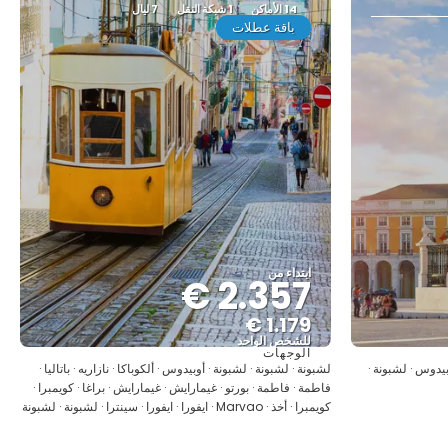
14 الأماكن
1 شبكة النقل
7 ليال
باقة عطلات
ابتداء من
2.357 €
1.179 €
للشخص الواحد
الوجهات
شاهد
وبيدوس · لشبونة ·
لشبونة · لشبونة · لشبونة · أوبيدوس · ألكوباكا · نازاريه · باتاليا ·
فاطمة · فاطمة · بورتو · غيمارايش · غيمارايش · براغا · كويمبرا ·
كويمبرا · أخذ · Marvao · ايفورا · ايفورا · سينترا · لشبونة · لشبونة