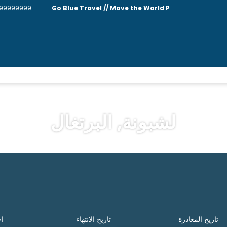
99999999
Go Blue Travel // Move the World P
لشبونة, البرتغال
وجهات متعددة
رحلات
استأجر سيارة
تاريخ المغادرة
تاريخ الانتهاء
اخ