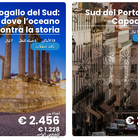
ogallo del Sud:
Sud del Port
dove l’oceano
Capo
ontra la storia
ليال
13 الأماكن
1 شبكة النقل
7 ليال
باقة عطلات
ابتداء من
2.456 €
1.228 €
للشخص الواحد
الوجهات