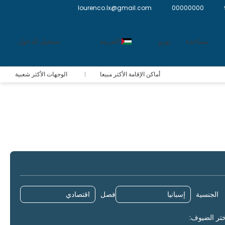
lourenco.lx@gmail.com
00000000
مساعدة
يورو
العربية
تسجيل الدخول
أماكن الإقامة الأكثر مبيعا
الوجهات الأكثر شعبية
خدمات التوصيل
الرحلات الجاهزة
التوجيه
الجنسية
فصل
تر الضيوف: