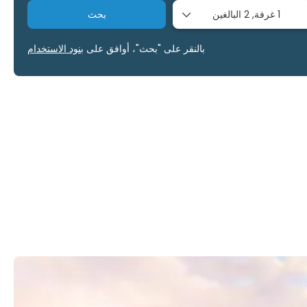
1 غرفة,
2 البالغين
بحث
بالنقر على "بحث"، أوافق على
بنود الاستخدام