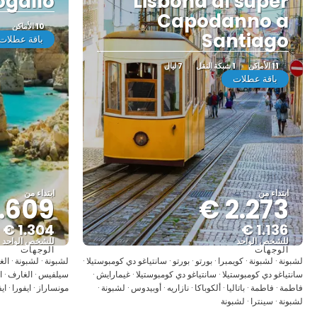
togallo
Lisbona al super
Capodanno a
10 الأماكن
Santiago
باقة عطلات
11 الأماكن
1 شبكة النقل
7 ليال
باقة عطلات
ابتداء من
ابتداء من
.609 €
2.273 €
1.304 €
1.136 €
للشخص الواحد
للشخص الواحد
الوجهات
الوجهات
شاهد
لشبونة · لشبونة · كويمبرا · بورتو · بورتو · سانتياغو دي كومبوستيلا ·
لشبونة · لشبونة · ال
سانتياغو دي كومبوستيلا · سانتياغو دي كومبوستيلا · غيمارايش ·
فاطمة · فاطمة · باتاليا · ألكوباكا · نازاريه · أوبيدوس · لشبونة ·
مونساراز · ايفورا · اي
لشبونة · سينترا · لشبونة