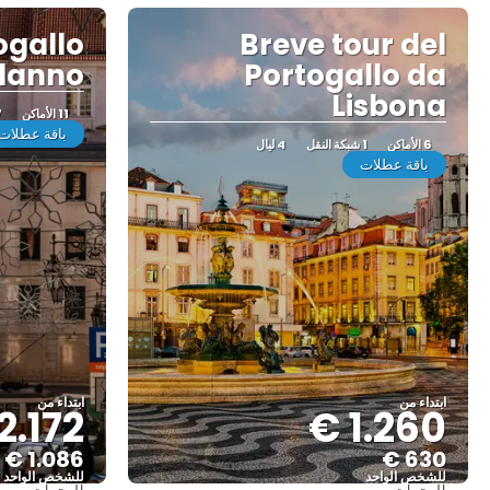
ogallo
Breve tour del
danno
Portogallo da
Lisbona
11 الأماكن
7 
باقة عطلات
6 الأماكن
1 شبكة النقل
4 ليال
باقة عطلات
ابتداء من
ابتداء من
2.172 €
1.260 €
1.086 €
630 €
للشخص الواحد
للشخص الواحد
الوجهات
الوجهات