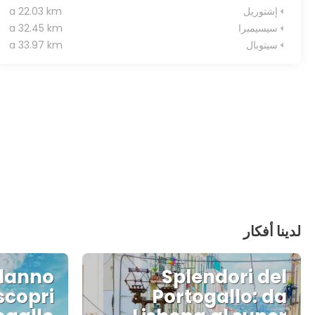
إشتوريل
a 22.03 km
سيسيمبرا
a 32.45 km
سيتوبال
a 33.97 km
لدينا أفكار
danno
Splendori del
scopri
Portogallo: da