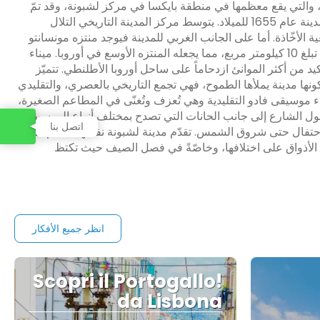
شر، والتي يقع معظمها في منطقة بايكسا في مركز لشبونة، وقد تمّ
إعادة بناءها بشكل كلّي تقريباً بعد زلزال مدمّر كان قد ضرب المدينة عام 1655 للميلاد. يتوسط مركز المدينة التاريخي التلال
ة الأخّاذة. أما على الجانب الغربي للمدينة فيوجد منتزه مونسانتو
فورست (غابة مونسانتو)، الذي يعد بمثابة رئةٍ للشبونة، بمساحة تبلغ 10 كيلومتر مربع، مما يجعله المنتزه الأوسع في أوروبا. ميناء
يد من أكثر الموانئ ازدحاماً على ساحل أوروبا الأطلنطي. تتميّز
 كونها مدينة يملأها الطموح، فهي تجمع التاريخي بالعصري، والتقليدي
اء موسيقى فادو التقليدية وهي تُعزف وتُغنّى في المطاعم الصغيرة،
طول الشارع إلى جانب الحانات التي تصدح بمختلف أنواع الموسيقى
اتصل بنا
لاحتفال حتى شروق الشمس. تقدّم مدينة لشبونة نفسها للعالم على
ميع الأذواق على اختلافها، وخاصّةً في فصل الصيف حيث تكتظ
انظر جميع الأفكار
Scopri il Portogallo!
da Lisbona