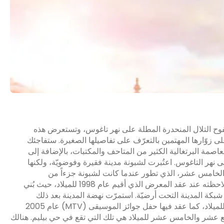
 سفوح التلال المنحدرة المطلة على نهر تاغوس، وتستعرض هذه
على زوّارها المهتمين بالتعرّف على تفاصيلها الصغيرة. ستفاجئك
العاصمة البرتغالية الكثير من المتاحف والمكتبات، بالإضافة إلى
لى نهر التاغوس. اعتُبرت لشبونة مدينة فقيرة وفوضويّة، ولكنها
والخامس عشر، الذي تطور عندما كانت لشبونة جزءاً من
الإمبراطوريّة الواسعة التي امتدت من البرازيل إلى الهند، وتم ملاحظته عند عقد المعرض الذي أقيم عام 1998 للميلاد، حيث بُني
شبكة المدينة التحت أرضيّة. استمرّت نهضة المدينة بعد ذلك
لتستقبل عدداً من المعارض المماثلة عبر أوروبا في عام 2004 للميلاد، كما عقد فيها حفل جوائز الموسيقى (MTV) عام 2005
لرابع عشر والخامس عشر للميلاد هي تلك التي تقع في حي بيليم. هنالك