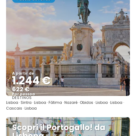
A partir de
1.244 €
622 €
Por pessoa
DESTINOS
Mostrar
Lisboa · Sintra · Lisboa · Fátima · Nazaré · Obidos · Lisboa · Lisboa ·
Cascais · Lisboa
Scopri il Portogallo! da
Lisbona