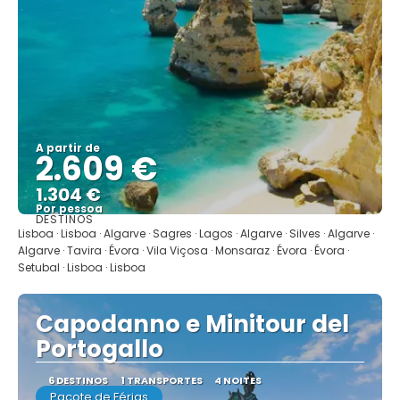
A partir de
2.609 €
1.304 €
Por pessoa
DESTINOS
Mostrar
Lisboa · Lisboa · Algarve · Sagres · Lagos · Algarve · Silves · Algarve ·
Algarve · Tavira · Évora · Vila Viçosa · Monsaraz · Évora · Évora ·
Setubal · Lisboa · Lisboa
Capodanno e Minitour del
Portogallo
6 DESTINOS
1 TRANSPORTES
4 NOITES
Pacote de Férias