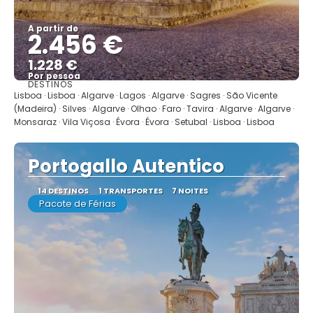
A partir de
2.456 €
1.228 €
Por pessoa
DESTINOS
Mostrar
Lisboa · Lisboa · Algarve · Lagos · Algarve · Sagres · São Vicente
(Madeira) · Silves · Algarve · Olhao · Faro · Tavira · Algarve · Algarve ·
Monsaraz · Vila Viçosa · Évora · Évora · Setubal · Lisboa · Lisboa
Portogallo Autentico
14 DESTINOS
1 TRANSPORTES
7 NOITES
Pacote de Férias