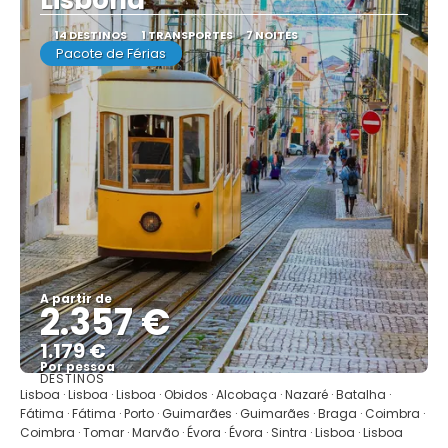
14 DESTINOS
1 TRANSPORTES
7 NOITES
Pacote de Férias
A partir de
2.357 €
1.179 €
Por pessoa
DESTINOS
Mostrar
Lisboa · Lisboa · Lisboa · Obidos · Alcobaça · Nazaré · Batalha ·
Fátima · Fátima · Porto · Guimarães · Guimarães · Braga · Coimbra ·
Coimbra · Tomar · Marvão · Évora · Évora · Sintra · Lisboa · Lisboa