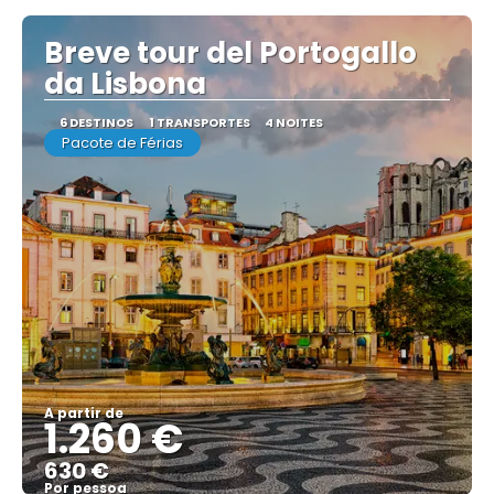
Breve tour del Portogallo
da Lisbona
6 DESTINOS
1 TRANSPORTES
4 NOITES
Pacote de Férias
A partir de
1.260 €
630 €
Por pessoa