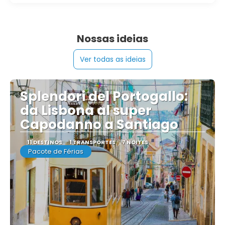
Nossas ideias
Ver todas as ideias
Splendori del Portogallo:
da Lisbona al super
Capodanno a Santiago
11 DESTINOS
1 TRANSPORTES
7 NOITES
Pacote de Férias