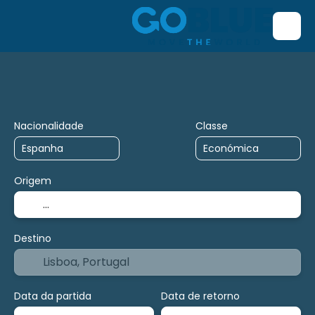
Transporte + Hospedagem
Voo/Bus/Ferry/Trem
H
Nacionalidade
Classe
Origem
Destino
Data da partida
Data de retorno