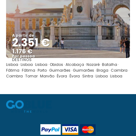
A partir de
2.351 €
1.176 €
Por pessoa
DESTINOS
Mostrar
Lisboa · Lisboa · Lisboa · Obidos · Alcobaça · Nazaré · Batalha ·
Fátima · Fátima · Porto · Guimarães · Guimarães · Braga · Coimbra ·
Coimbra · Tomar · Marvão · Évora · Évora · Sintra · Lisboa · Lisboa