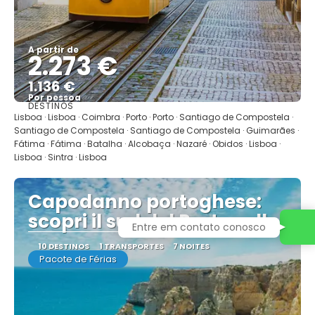
A partir de
2.273 €
1.136 €
Por pessoa
DESTINOS
Mostrar
Lisboa · Lisboa · Coimbra · Porto · Porto · Santiago de Compostela ·
Santiago de Compostela · Santiago de Compostela · Guimarães ·
Fátima · Fátima · Batalha · Alcobaça · Nazaré · Obidos · Lisboa ·
Lisboa · Sintra · Lisboa
Capodanno portoghese:
scopri il sud del Portogallo
10 DESTINOS
1 TRANSPORTES
7 NOITES
Pacote de Férias