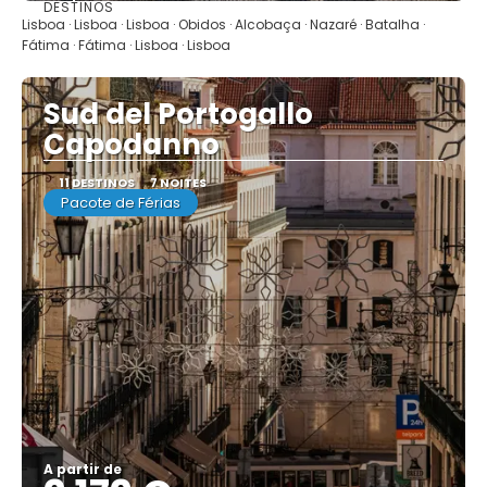
DESTINOS
Mostrar
Lisboa · Lisboa · Lisboa · Obidos · Alcobaça · Nazaré · Batalha ·
Fátima · Fátima · Lisboa · Lisboa
Sud del Portogallo
Capodanno
11 DESTINOS
7 NOITES
Pacote de Férias
A partir de