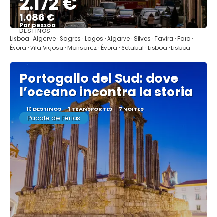
2.172 €
1.086 €
Por pessoa
DESTINOS
Mostrar
Lisboa · Algarve · Sagres · Lagos · Algarve · Silves · Tavira · Faro ·
Évora · Vila Viçosa · Monsaraz · Évora · Setubal · Lisboa · Lisboa
Portogallo del Sud: dove
l’oceano incontra la storia
13 DESTINOS
1 TRANSPORTES
7 NOITES
Pacote de Férias