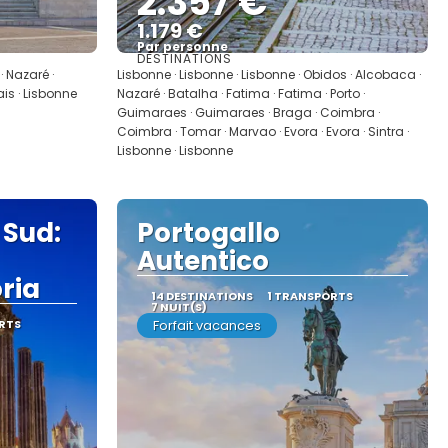
2.357 €
1.179 €
Par personne
DESTINATIONS
Afficher
· Nazaré ·
Lisbonne · Lisbonne · Lisbonne · Obidos · Alcobaca ·
is · Lisbonne
Nazaré · Batalha · Fatima · Fatima · Porto ·
Guimaraes · Guimaraes · Braga · Coimbra ·
Coimbra · Tomar · Marvao · Evora · Evora · Sintra ·
Lisbonne · Lisbonne
 Sud:
Portogallo
Autentico
oria
14 DESTINATIONS
1 TRANSPORTS
7 NUIT(S)
RTS
Forfait vacances