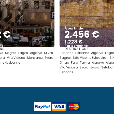
À partir de
2 €
2.456 €
1.228 €
ne
Par personne
ONS
DESTINATIONS
Afficher
Afficher
e · Sagres · Lagos · Algarve · Silves ·
Lisbonne · Lisbonne · Algarve · Lagos
vora · Vila Viciosa · Monsaraz · Evora
Sagres · São Vicente (Madeira) · Silv
nne · Lisbonne
Olhao · Faro · Tavira · Algarve · Alga
Vila Viciosa · Evora · Evora · Setubal 
Lisbonne