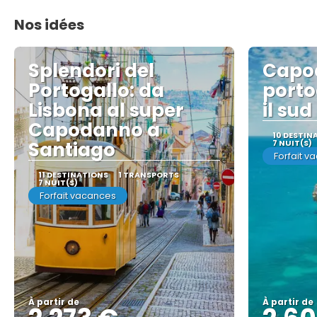
Nos idées
Splendori del
Capo
Portogallo: da
porto
Lisbona al super
il sud
Capodanno a
10 DESTIN
Santiago
7 NUIT(S)
Forfait v
11 DESTINATIONS
1 TRANSPORTS
7 NUIT(S)
Forfait vacances
À partir de
À partir de