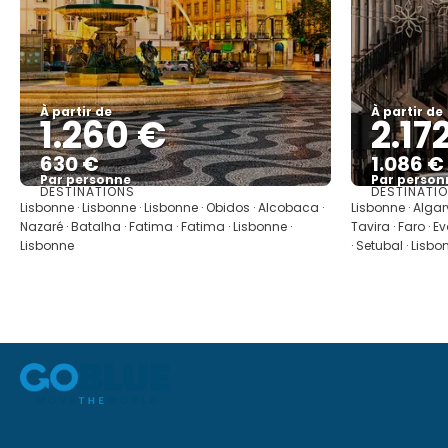
À partir de
À partir de
1.260 €
2.17
630 €
1.086 €
Par personne
Par person
DESTINATIONS
DESTINATI
Afficher
Lisbonne · Lisbonne · Lisbonne · Obidos · Alcobaca ·
Lisbonne · Algarv
Nazaré · Batalha · Fatima · Fatima · Lisbonne ·
Tavira · Faro · E
Lisbonne
· Setubal · Lisbo