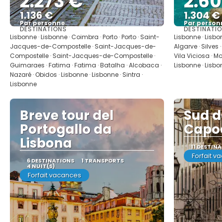
2.273 €
2.6
1.136 €
1.304 €
Par personne
Par person
DESTINATIONS
DESTINATI
Afficher
Lisbonne · Lisbonne · Coimbra · Porto · Porto · Saint-
Lisbonne · Lisbo
Jacques-de-Compostelle · Saint-Jacques-de-
Algarve · Silves ·
Compostelle · Saint-Jacques-de-Compostelle ·
Vila Viciosa · Mo
Guimaraes · Fatima · Fatima · Batalha · Alcobaca ·
Lisbonne · Lisb
Nazaré · Obidos · Lisbonne · Lisbonne · Sintra ·
Lisbonne
Breve tour del
Sud d
Portogallo da
Capo
Lisbona
11 DESTIN
Forfait v
6 DESTINATIONS
1 TRANSPORTS
4 NUIT(S)
Forfait vacances