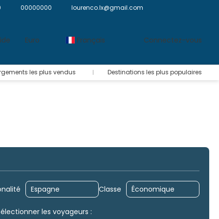
9
00000000
lourenco.lx@gmail.com
ide
Euro
Français
Connectez-vous
rgements les plus vendus
Destinations les plus populaires
Transferts
Circuits
Roadtrip (Vol + hôtels + voiture)
onalité
Classe
Sélectionner les voyageurs :