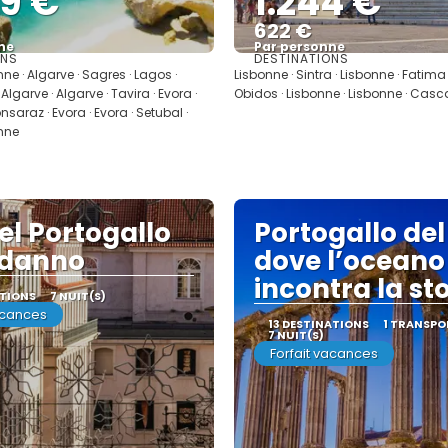
09 €
1.244 €
622 €
ne
Par personne
ONS
DESTINATIONS
Afficher
Afficher
nne · Algarve · Sagres · Lagos ·
Lisbonne · Sintra · Lisbonne · Fatima 
 Algarve · Algarve · Tavira · Evora ·
Obidos · Lisbonne · Lisbonne · Casca
nsaraz · Evora · Evora · Setubal ·
onne
el Portogallo
Portogallo del
danno
dove l’oceano
incontra la st
ATIONS
7 NUIT(S)
acances
13 DESTINATIONS
1 TRANSPO
7 NUIT(S)
Forfait vacances