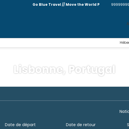
Go Blue Travel // Move the World P
9999999
A
Hébe
Lisbonne, Portugal
ents
Multi-destinations
Activités
Location de voiture
Nati
Date de départ
Date de retour