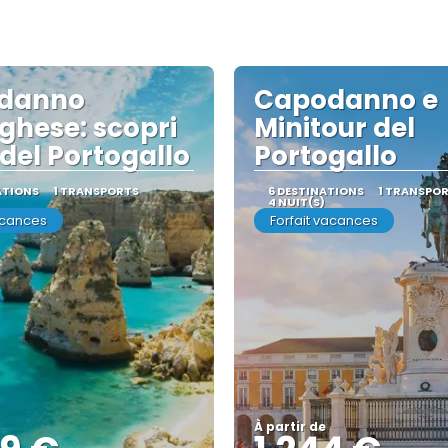
danno
Capodanno e
ghese: scopri
Minitour del
 del Portogallo
Portogallo
ATIONS
1 TRANSPORTS
6 DESTINATIONS
1 TRANSPO
4 NUIT(S)
acances
Forfait vacances
À partir de