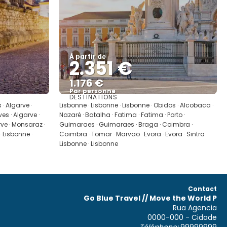
À partir de
2.351 €
1.176 €
Par personne
DESTINATIONS
Afficher
 · Algarve ·
Lisbonne · Lisbonne · Lisbonne · Obidos · Alcobaca ·
es · Algarve ·
Nazaré · Batalha · Fatima · Fatima · Porto ·
rve · Monsaraz ·
Guimaraes · Guimaraes · Braga · Coimbra ·
· Lisbonne ·
Coimbra · Tomar · Marvao · Evora · Evora · Sintra ·
Lisbonne · Lisbonne
Contact
Go Blue Travel // Move the World P
Rua Agencia
0000-000 - Cidade