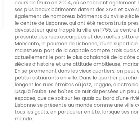
cours de l'Euro en 2004, où se tenaient également 
ses plus beaux bâtiments datent des XIVe et XVe siè
également de nombreux bâtiments du XVIIIe siècle, 
le centre de Lisbonne, qui ont été reconstruits 
dévastateur qui a frappé la ville en 1755. Le centre hi
présente des rues escarpées et des ruelles pittoresqu
Monsanto, le poumon de Lisbonne, d'une superficie d
majestueux port de la capitale compte trois quais c
actuellement le port le plus achalandé de la côte 
siècles d’histoire et une attitude ambitieuse, marian
En se promenant dans les vieux quartiers, on peut 
petits restaurants en ville. Dans le quartier perché
longent les rues étroites où jazz, reggae, electronic
jusqu'à l'aube. Les boîtes de nuit dispersées un peu
espaces, que ce soit sur les quais au bord d'une rivi
Lisbonne se présente au monde comme une ville cos
tous les goûts, en particulier en été, lorsque ses 
monde.