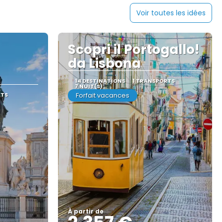
Voir toutes les idées
Scopri il Portogallo!
da Lisbona
14 DESTINATIONS
1 TRANSPORTS
7 NUIT(S)
RTS
Forfait vacances
À partir de