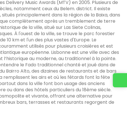
les Delivery Music Awards (MTV) en 2005. Plusieurs de
cles, notamment ceux du Belem. district. Il existe
situés principalement dans la région de la Baixa, dans
presque complètement après un tremblement de terre
storique de la ville, situé sur Las Siete Colinas,
es. À l'ouest de la ville, se trouve le parc forestier
e 10 km et l'un des plus vastes d'Europe. Le
ouramment utilisés pour plusieurs croisières et est
atlantique européenne. Lisbonne est une ville avec des
t l’historique au moderne, au traditionnel à la pointe.
entendre le Fado traditionnel chanté et joué dans de
 du Bairro Alto, des dizaines de restaurants et de bars
a remplissent les airs et où les fêtards font la fête
Contactez-nous
 partout dans la ville font bon usage des anciens
ère ou dans des hôtels particuliers du 18ème siècle.
mopolite et vivante, offrant une alternative pour
nombreux bars, terrasses et restaurants regorgent de