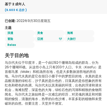
基于 2 成年人
(6.603 €
总价
)
已创建:
2022年9月30日星期五
主题
浪漫
美食
海滩
冒险
亞洲
大旅行
Relax
关于目的地
马尔代夫位于印度洋，是一个由1,192个珊瑚岛组成的群岛，分为
26个珊瑚环礁。从这些小岛上只有203个人口。卡夫（Kaafu）是
首都马累（Male）和机场所在地，也是大多数旅游胜地的所在
地。马尔代夫真的是它在假日小册子中的梦想目的地，水真的是水
晶般清澈的绿松石，沙子真的是白色的，日落真的是你想象的所有
红色和橙色的色调。马尔代夫以其美丽的环境，出色的浮潜和潜水
机会，海滩别墅，深蓝色的大海，绿松石色的泻湖和精致的食物而
闻名。马尔代夫之旅始终是一次难忘的经历，对灵魂的满足和对眼
睛的愉悦，清澈的海水，热带的白色沙滩，丰富多彩的植物和未受
破坏的自然。但要注意，天堂并不便宜。