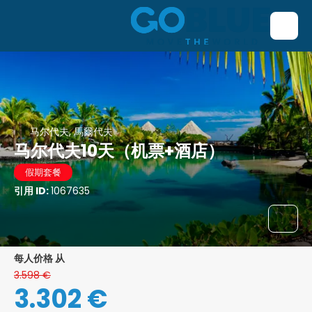
马尔代夫, 馬爾代夫
马尔代夫10天（机票+酒店）
假期套餐
引用 ID:
1067635
每人价格 从
3.598 €
3.302 €