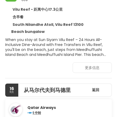
Vilu Reef - 距离中心17.3公里
含早餐
South Nilandhe Atoll, Vilu Reef 13100
Beach bungalow
When you stay at Sun Siyam Vilu Reef – 24 Hours All-
Inclusive Dine-Around with Free Transfers in Vilu Reef,
you'll be on the beach, just steps from Meedhuffushi
Island Beach and Meedhuffushi Island Pier. This beach
resort is within the region of Meedhoo Harbour and
Vommuli Pier.
更多信息
Relax at the full-service spa, where you can enjoy
massages, body treatments, and facials. If you're looking
for recreational opportunities, you'll find an outdoor pool,
16
从马尔代夫到马德里
a hot tub, and an outdoor tennis court. This resort also
返回
11月
features complimentary wireless internet access,
concierge services, and babysitting (surcharge).
Qatar Airways
Make yourself at home in one of the 103 air-conditioned
1 中转
rooms featuring minibars and DVD players. Rooms have