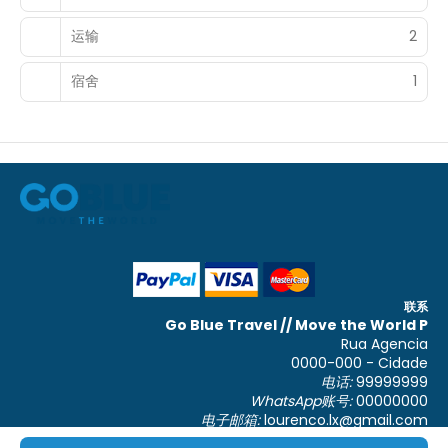
运输
2
宿舍
1
联系
Go Blue Travel // Move the World P
Rua Agencia
0000-000 - Cidade
电话:
99999999
WhatsApp账号:
00000000
电子邮箱:
lourenco.lx@gmail.com