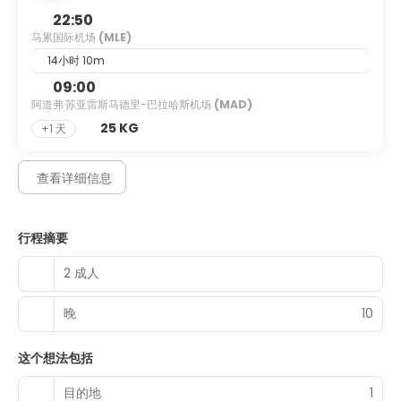
private furnished patios. 32-inch LED televisions with
22:50
satellite programming provide entertainment, while
马累国际机场
(MLE)
complimentary wireless internet access keeps you
connected. Private bathrooms with separate bathtubs
14小时 10m
and showers feature complimentary toiletries and bidets.
09:00
阿道弗·苏亚雷斯马德里-巴拉哈斯机场
(MAD)
Enjoy international cuisine at The Aqua, one of the resort's
2 restaurants, or stay in and take advantage of the room
25 KG
+1 天
service (during limited hours). Need to unwind? Take a
break with a tasty beverage at one of the 2 bars/lounges.
查看详细信息
Featured amenities include dry cleaning/laundry services,
a 24-hour front desk, and luggage storage. A roundtrip
airport shuttle is provided for a surcharge (available on
行程摘要
request), and free self parking is available onsite.
2 成人
晚
10
这个想法包括
目的地
1