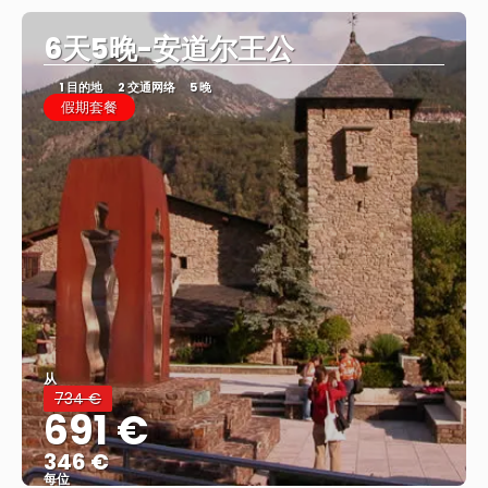
6天5晚-安道尔王公
1 目的地
2 交通网络
5 晚
假期套餐
从
734 €
691 €
346 €
每位