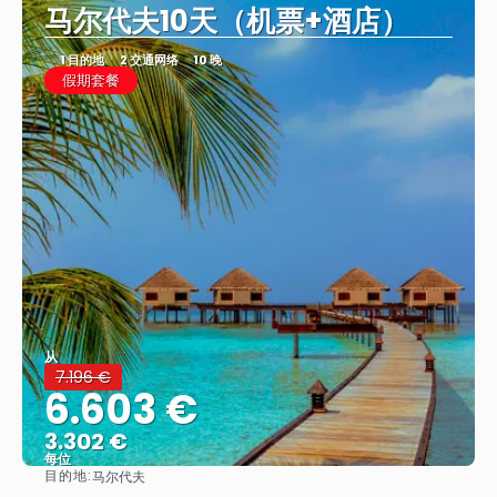
马尔代夫10天（机票+酒店）
1 目的地
2 交通网络
10 晚
假期套餐
从
7.196 €
6.603 €
3.302 €
每位
目的地:
马尔代夫
看到