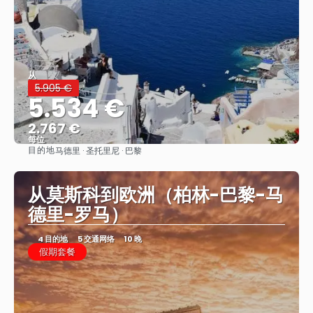
从
5.905 €
5.534 €
2.767 €
每位
目的地
马德里 · 圣托里尼 · 巴黎
看到
从莫斯科到欧洲（柏林-巴黎-马
德里-罗马）
4 目的地
5 交通网络
10 晚
假期套餐