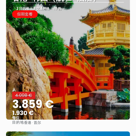
2 目的地
3 交通网络
10 晚
假期套餐
从
4.098 €
3.859 €
1.930 €
每位
目的地
香港 · 首尔
看到