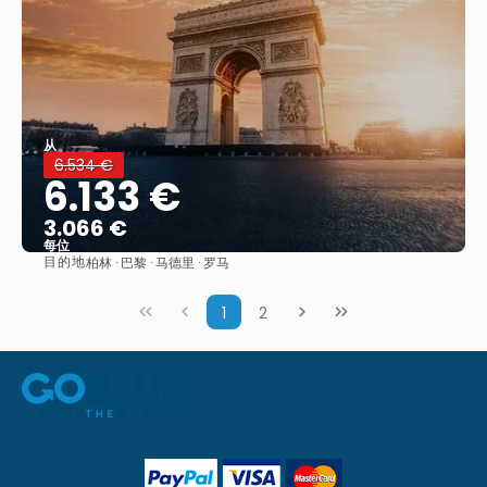
从
6.534 €
6.133 €
3.066 €
每位
目的地
柏林 · 巴黎 · 马德里 · 罗马
看到
1
2