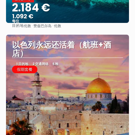
2.184 €
1.092 €
每位
目的地
伦敦 · 赞兹巴尔岛 · 伦敦
看到
以色列永远还活着（航班+酒
店）
1 目的地
2 交通网络
5 晚
假期套餐