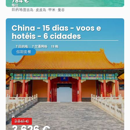
784 €
每位
目的地
普吉岛 · 皮皮岛 · 甲米 · 曼谷
看到
China - 15 dias - voos e
hotéis - 6 cidades
7 目的地
7 交通网络
13 晚
假期套餐
从
3.841 €
3.626 €