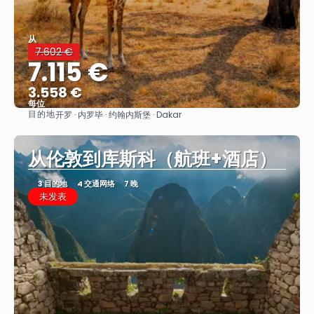
从
7.602 €
7.115 €
3.558 €
每位
目的地
开罗 · 内罗毕 · 约翰内斯堡 · Dakar
看到
从伦敦到库斯科（航班+酒店）
3 目的地
4 交通网络
7 晚
未发表