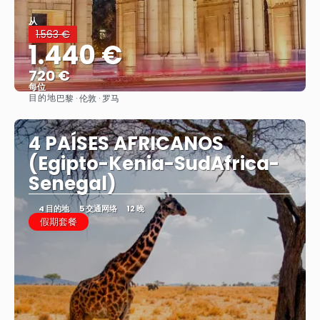
从
1.563 €
1.440 €
720 €
每位
目的地
巴黎 · 伦敦 · 罗马
看到
4 PAÍSES AFRICANOS
(Egipto-Kenia-SudAfrica-
Senegal)
4 目的地
5 交通网络
12 晚
假期套餐