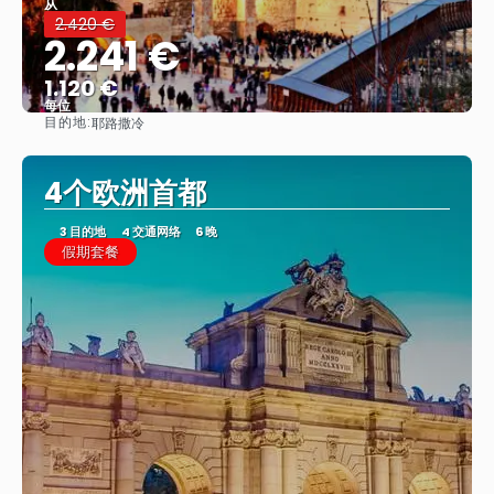
从
2.420 €
2.241 €
1.120 €
每位
目的地:
耶路撒冷
看到
4个欧洲首都
3 目的地
4 交通网络
6 晚
假期套餐