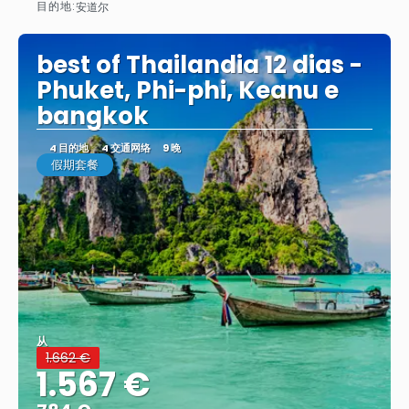
目的地:
安道尔
看到
best of Thailandia 12 dias -
Phuket, Phi-phi, Keanu e
bangkok
4 目的地
4 交通网络
9 晚
假期套餐
从
1.662 €
1.567 €