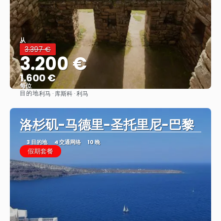
从
3.397 €
3.200 €
1.600 €
每位
目的地
利马 · 库斯科 · 利马
看到
洛杉矶-马德里-圣托里尼-巴黎
3 目的地
4 交通网络
10 晚
假期套餐