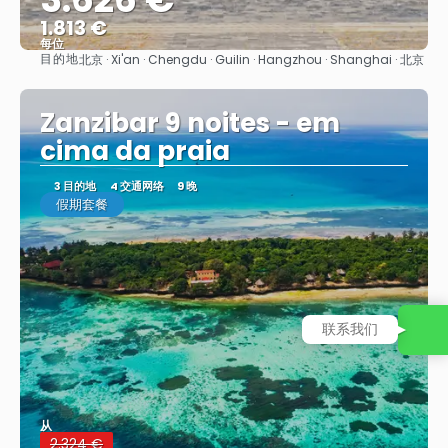
1.813 €
每位
目的地
北京 · Xi'an · Chengdu · Guilin · Hangzhou · Shanghai · 北京
看到
Zanzibar 9 noites - em
cima da praia
3 目的地
4 交通网络
9 晚
假期套餐
联系我们
从
2.324 €