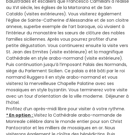
balustrades et escaliers que Francesco Camilliani a réalisé
au XVI siècle, les églises de la Martorana et de San
Cataldo (visites extérieures). Vous visiterez également
l’église de Sainte-Catherine d’Alessandrie et de son cloitre
annexe, superbe exemple de l’art baroque, où vivaient à
l’intérieur du monastère les sœurs de clôture des nobles
familles siciliennes. Après vous pourrez profiter d’une
petite dégustation. Vous continuerez ensuite la visite vers
St. Jean des Ermites (visite extérieure) et la magnifique
Cathédrale en style arabo-normand (visite extérieure).
Puis continuation jusqu’à l’imposant Palais des Normands,
siège du Parlement Sicilien. Ce palais a été bâti par le roi
normand Ruggero II en style arabo-normand et vous
visiterez la merveilleuse Chapelle Palatine avec ses
mosaïques en style byzantin. Vous terminerez votre visite
avec un tour d’orientation de la ville moderne. Déjeuner à
l’hôtel.
Profitez d’un après-midi libre pour visiter à votre rythme.
* En option :
Visitez la Cathédrale arabo-normande de
Monreale célèbre dans le monde entier pour son Christ
Pantocrator et les milliers de mosaïques en or. Nous
visiterons également le cloître des bénédictins. Puis