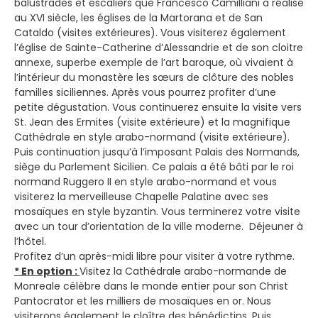
balustrades et escaliers que Francesco Camilliani a réalisé
au XVI siècle, les églises de la Martorana et de San
Cataldo (visites extérieures). Vous visiterez également
l’église de Sainte-Catherine d’Alessandrie et de son cloitre
annexe, superbe exemple de l’art baroque, où vivaient à
l’intérieur du monastère les sœurs de clôture des nobles
familles siciliennes. Après vous pourrez profiter d’une
petite dégustation. Vous continuerez ensuite la visite vers
St. Jean des Ermites (visite extérieure) et la magnifique
Cathédrale en style arabo-normand (visite extérieure).
Puis continuation jusqu’à l’imposant Palais des Normands,
siège du Parlement Sicilien. Ce palais a été bâti par le roi
normand Ruggero II en style arabo-normand et vous
visiterez la merveilleuse Chapelle Palatine avec ses
mosaïques en style byzantin. Vous terminerez votre visite
avec un tour d’orientation de la ville moderne. Déjeuner à
l’hôtel.
Profitez d’un après-midi libre pour visiter à votre rythme.
* En option :
Visitez la Cathédrale arabo-normande de
Monreale célèbre dans le monde entier pour son Christ
Pantocrator et les milliers de mosaïques en or. Nous
visiterons également le cloître des bénédictins. Puis