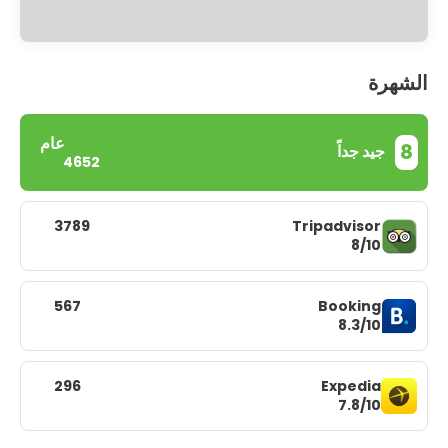
الشهرة
عام
8
جيد جداً
4652
3789
Tripadvisor
8/10
567
Booking
8.3/10
296
Expedia
7.8/10