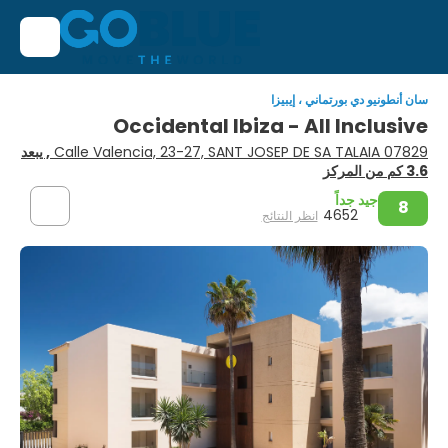
سان أنطونيو دي بورتماني ، إيبيزا
Occidental Ibiza - All Inclusive
Calle Valencia, 23-27, SANT JOSEP DE SA TALAIA 07829
, يبعد
3.6 كم من المركز
جيد جداً
8
4652
انظر النتائج