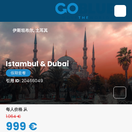
伊斯坦布尔, 土耳其
Istambul & Dubai
假期套餐
引用 ID:
20466049
每人价格 从
1.064 €
999 €