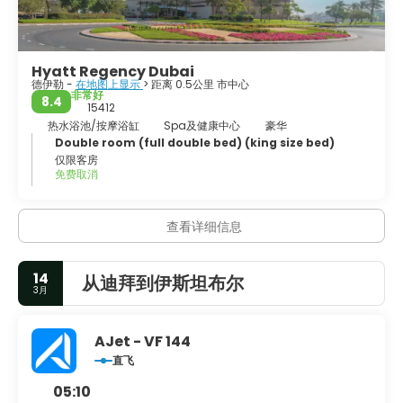
Hyatt Regency Dubai
德伊勒 -
在地图上显示
> 距离 0.5公里 市中心
非常好
8.4
15412
热水浴池/按摩浴缸
Spa及健康中心
豪华
Double room (full double bed) (king size bed)
仅限客房
免费取消
查看详细信息
14
从迪拜到伊斯坦布尔
3月
AJet - VF 144
直飞
05:10