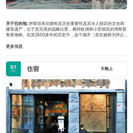
关于目的地:
伊斯坦布尔拥有其历史重要性及其令人惊叹的文化和
建筑遗产，位于其完美的战略位置，横跨欧洲和小亚细亚的博斯普
鲁斯海峡。在其2500多年的历史中，这个城市（首先被称为拜占
庭，然后是君士坦丁堡，自1930年以来就是伊斯坦布尔）是一个文
化大熔炉。今天，它的人口超过1300万，几乎完全是土耳其人，其
更多信息
中许多人都是来自土耳其省的新移民，他们在这个充满活力，发展
迅速的城市中获得了就业和职业的承诺。伊斯坦布尔不再是国家的
首都，而是土耳其的经济和文化强国 - 2010年作为欧洲文化城市
07
住宿
的角色以及联合国教科文组织世界遗产名录在其许多最重要的地标
3 晚上
3月
上获奖，其中包括惊人的奥斯曼清真寺和拜占庭式的教堂和地下墓
穴，以及希腊化的寺庙和巨大的中世纪城墙的遗迹。但伊斯坦布尔
还有比拜占庭和奥斯曼传统更多的东西。快速增长的经济促成了蓬
勃发展的艺术和音乐场景，拥有众多新酒吧，俱乐部，私人艺术画
廊，餐厅和设计师时装店。