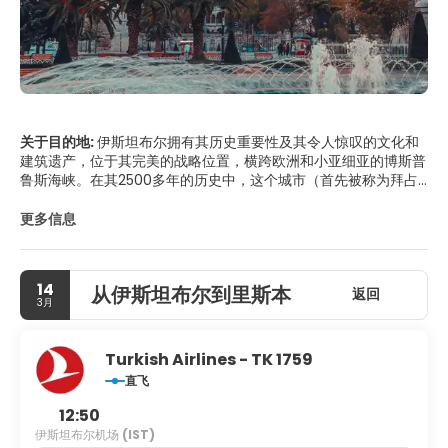
关于目的地:
伊斯坦布尔拥有其历史重要性及其令人惊叹的文化和
建筑遗产，位于其完美的战略位置，横跨欧洲和小亚细亚的博斯普
鲁斯海峡。在其2500多年的历史中，这个城市（首先被称为拜占
庭，然后是君士坦丁堡，自1930年以来就是伊斯坦布尔）是一个文
化大熔炉。今天，它的人口超过1300万，几乎完全是土耳其人，其
更多信息
中许多人都是来自土耳其省的新移民，他们在这个充满活力，发展
迅速的城市中获得了就业和职业的承诺。伊斯坦布尔不再是国家的
首都，而是土耳其的经济和文化强国 - 2010年作为欧洲文化城市
14
从伊斯坦布尔到里斯本
的角色以及联合国教科文组织世界遗产名录在其许多最重要的地标
返回
3月
上获奖，其中包括惊人的奥斯曼清真寺和拜占庭式的教堂和地下墓
穴，以及希腊化的寺庙和巨大的中世纪城墙的遗迹。但伊斯坦布尔
还有比拜占庭和奥斯曼传统更多的东西。快速增长的经济促成了蓬
Turkish Airlines - TK 1759
勃发展的艺术和音乐场景，拥有众多新酒吧，俱乐部，私人艺术画
直飞
廊，餐厅和设计师时装店。
12:50
伊斯坦布尔机场
(IST)