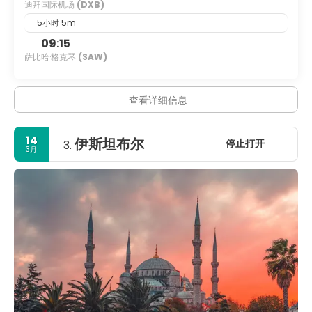
迪拜国际机场
(DXB)
5小时 5m
09:15
萨比哈·格克琴
(SAW)
查看详细信息
14
伊斯坦布尔
停止打开
3.
3月