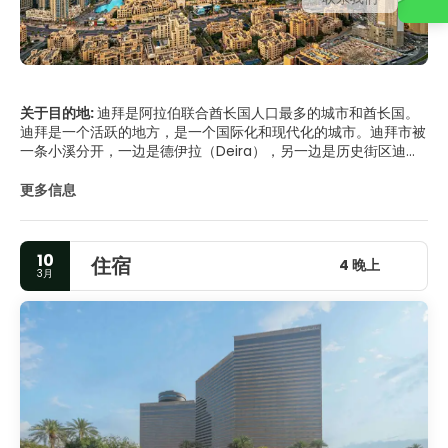
关于目的地:
迪拜是阿拉伯联合酋长国人口最多的城市和酋长国。
迪拜是一个活跃的地方，是一个国际化和现代化的城市。迪拜市被
一条小溪分开，一边是德伊拉（Deira），另一边是历史街区迪拜
（Bur Dubai）。豪华的海滩酒店位于繁华的市中心的郊区，位于
卓美亚（Jumeirah）地区。迪拜已经展出了一些令人惊叹的建
更多信息
筑，它拥有世界上唯一的七星级酒店，世界上最高的建筑，迷人的
海滩和豪华的购物中心。位于迪拜老城区核心地区的巴斯塔基亚区
仍然是传统的，令人回味的迪拜过去。在这里您可以找到传统的阿
10
住宿
联酋房屋，繁华的露天市场，博物馆，画廊以及旧迪拜城墙的唯一
4 晚上
3月
剩余部分。迪拜的另一个主要景点是朱美拉清真寺，虽然在旧城区
外，但它是传统伊斯兰建筑的一个很好的例子。迪拜是一个不断发
展的前瞻性城市，但它仍然保留了其传统和文化。所以可以说迪拜
是世界上最令人兴奋的地方之一。