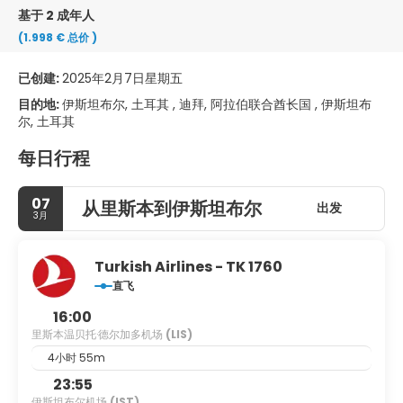
基于 2 成年人
(1.998 €
总价
)
已创建:
2025年2月7日星期五
目的地:
伊斯坦布尔, 土耳其 , 迪拜, 阿拉伯联合酋长国 , 伊斯坦布
尔, 土耳其
每日行程
07
从里斯本到伊斯坦布尔
出发
3月
Turkish Airlines - TK 1760
直飞
16:00
里斯本温贝托·德尔加多机场
(LIS)
4小时 55m
23:55
伊斯坦布尔机场
(IST)