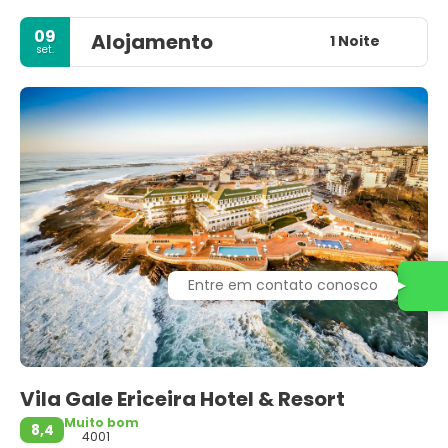
09
Alojamento
1 Noite
set.
Entre em contato conosco
Vila Gale Ericeira Hotel & Resort
Muito bom
8,4
4001