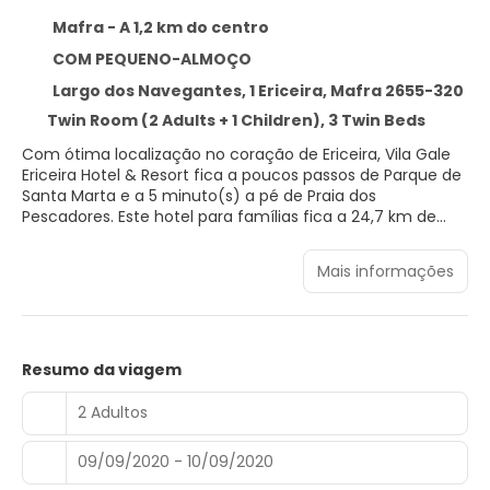
Mafra - A 1,2 km do centro
COM PEQUENO-ALMOÇO
Largo dos Navegantes, 1 Ericeira, Mafra 2655-320
Twin Room (2 Adults + 1 Children), 3 Twin Beds
Com ótima localização no coração de Ericeira, Vila Gale
Ericeira Hotel & Resort fica a poucos passos de Parque de
Santa Marta e a 5 minuto(s) a pé de Praia dos
Pescadores. Este hotel para famílias fica a 24,7 km de
Palácio Nacional de Sintra e a 29,2 km de Palácio Nacional
da Pena.
Mais informações
Presenteie-se com uma visita ao spa, que oferece
massagens. Você certamente vai curtir as instalações
recreativas, como um centro de bem-estar, uma piscina
externa e uma piscina interna. Este hotel oferece Wi-Fi de
Resumo da viagem
cortesia, serviço de babá (sobretaxa) e assistência com
excursões/ingressos.
2 Adultos
Sinta-se em casa em um de nossos 202 quartos com ar-
09/09/2020 - 10/09/2020
condicionado, frigobares e TVs LCD. A propriedade
oferece Wi-Fi de cortesia para navegar na web e canais