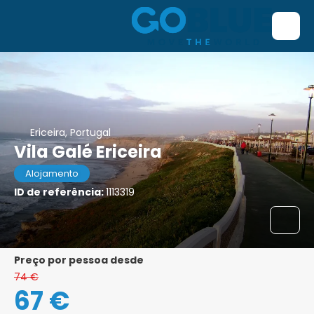
Ericeira, Portugal
Vila Galé Ericeira
Alojamento
ID de referência:
1113319
preço por pessoa desde
74 €
67 €