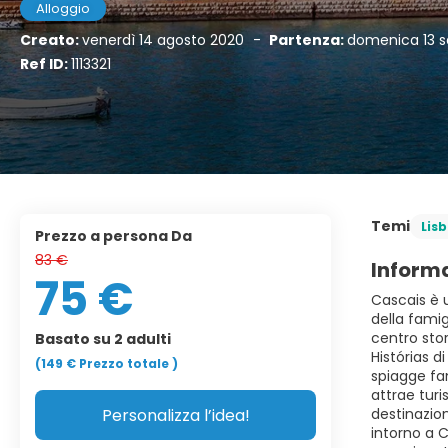
Alloggio
Creato:
venerdì 14 agosto 2020
-
Partenza:
domenica 13 
Ref ID:
1113321
Temi
Lis
prezzo a persona Da
83 €
Informa
75 €
Cascais è u
della famig
centro stor
Basato su 2 adulti
Histórias 
(149 €
Prezzo totale
)
spiagge fam
attrae turi
Personalizza l’idea!
destinazion
intorno a C