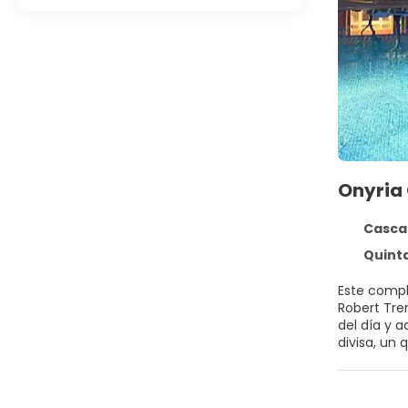
Onyria 
Cascai
Quinta da m
Este compl
Robert Tre
del día y 
divisa, un
bar y dos r
servicio de
Podrá apar