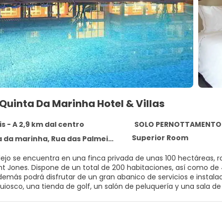
Quinta Da Marinha Hotel & Villas
s - A 2,9 km dal centro
SOLO PERNOTTAMENTO
Superior Room
arinha, Rua das Palmeiras, n.º 247, Cascais 2750-005
ejo se encuentra en una finca privada de unas 100 hectáreas, r
nt Jones. Dispone de un total de 200 habitaciones, así como de 
además podrá disfrutar de un gran abanico de servicios e instala
 quiosco, una tienda de golf, un salón de peluquería y una sala 
estaurantes climatizados (a la carta y tipo bufet) a su entera di
 habitaciones, de lavandería, de atención médica y de alquiler de 
car su vehículo en las plazas de aparcamiento o de garaje.