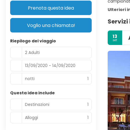
campionato
Prenota questa idea
Ulteriori 
Servizi 
Voglio una chiamata!
13
set
Riepilogo del viaggio
2 Adulti
13/09/2020 - 14/09/2020
notti
1
Questa idea include
Destinazioni
1
Alloggi
1