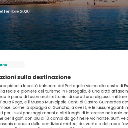
settembre 2020
bona
zioni sulla destinazione
na piccola località balneare del Portogallo vicino alla costa di Es
lia reale e pioniere del turismo in Portogallo, è una città affasc
ico è pieno di tesori architettonici di carattere religioso, militar
di Paula Rego, e il Museo Municipale Conti di Castro Guimarães d
ose, come la spiaggia di Guincho, a ovest, e le lussureggianti m
sti per i suoi paesaggi marini e altri luoghi di interesse natur
e per il golf, con più di 10 campi da golf nelle vicinanze. Surf, ve
ascais a causa delle condizioni meteo, del vento e del mare favore