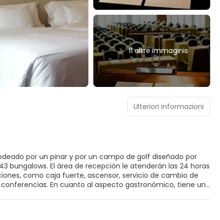
11 altre immaginis
Ulteriori informazioni
odeado por un pinar y por un campo de golf diseñado por
43 bungalows. El área de recepción le atenderán las 24 horas
ciones, como caja fuerte, ascensor, servicio de cambio de
de conferencias. En cuanto al aspecto gastronómico, tiene un
sposición. El hotel también le ofrece acceso a Internet,
bicicletas. En el recinto exterior hay un parque infantil.