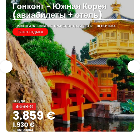
Гонконг - Южная Корея
(авиабилеты + отель)
2 НАПРАВЛЕНИЯ
3 ТРАНСПОРТНАЯ СЕТЬ
10 НОЧЬЮ
Пакет отдыха
откуда
4.098 €
3.859 €
1.930 €
с человека
Видеть